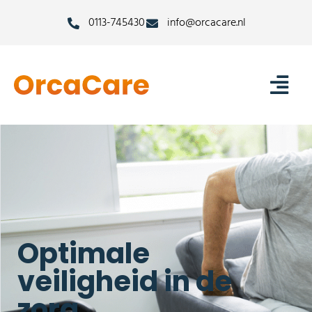
0113-745430
info@orcacare.nl
Optimale
veiligheid in de
zorg