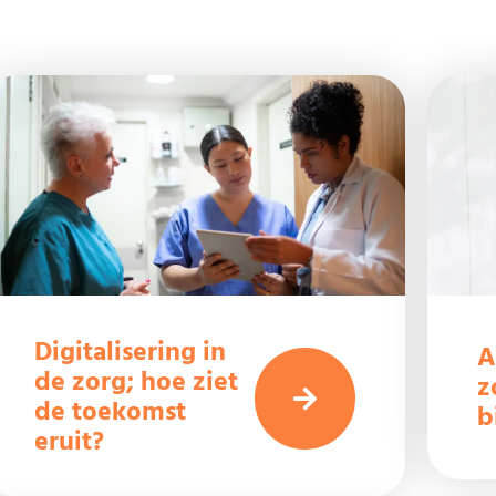
Digitalisering in
A
de zorg; hoe ziet
z
de toekomst
b
eruit?