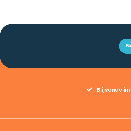
N
Blijvende i