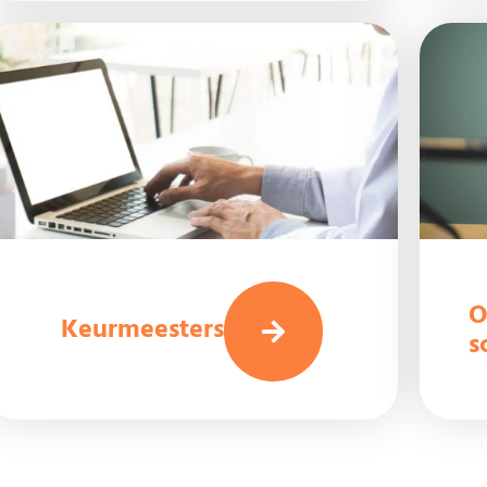
O
Keurmeesters
s