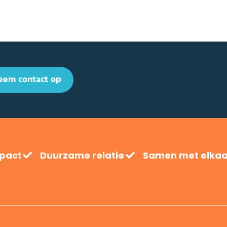
eem contact op
mpact
Duurzame relatie
Samen met elkaa