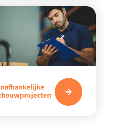
nafhankelijke
chouwprojecten