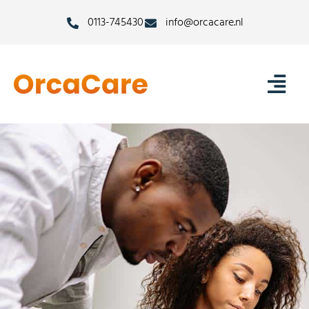
0113-745430
info@orcacare.nl