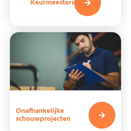
Keurmeesters
Onafhankelijke
schouwprojecten